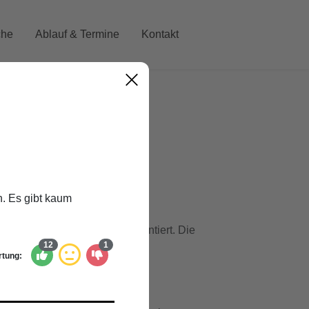
che
Ablauf & Termine
Kontakt
achkarte sind
hier
abrufbar.
n. Es gibt kaum
nisse der Mitmachkarte präsentiert. Die
12
1
tung: