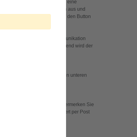
en Sie darauf und setzen Sie so eine
n Sie die erforderlichen Angaben aus und
Ortsbezug klicken Sie bitte auf den Button
messener Umgang in der Kommunikation
 Nettikette geprüft. Anschließend wird der
arte? Nutzen Sie hierfür bitte den unteren
nigsplatz 1, 91126 Schwabach. Vermerken Sie
n oder ihn ausreichend frankiert per Post