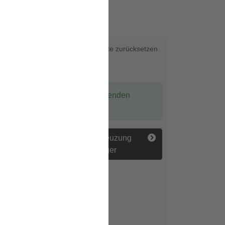
ch!
Karte zurücksetzen
Interaktive Karte
Es gibt einen passenden
Eintrag.
Gefährliche Kreuzung
Fußgänger