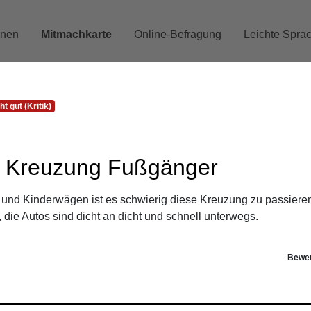
onen
Mitmachkarte
Online-Befragung
Leichte Spra
Karte zum Mitmachen
t gut (Kritik)
 beschäftigt!
e Kreuzung Fußgänger
ken uns für Ihr Engagement! Die Erkenntnisse aus der Mitm
er und Kinderwägen ist es schwierig diese Kreuzung zu passiere
die Autos sind dicht an dicht und schnell unterwegs.
nteressiert? Im Rahmen der Zukunftskonferenz werden die Ergeb
öglich. Die Anmeldung ist nun geschlossen.
Bewer