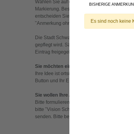
Wählen Sie auf der Mitmachkarte mit der Maus d
BISHERIGE ANMERKU
Markierung. Bestätigen Sie rechts, wenn Ihre Ma
entscheiden Sie sich für "Lob" oder "Kritik".
Es sind noch keine
"Anmerkung ohne Ort" und vermerken Ihr Lob od
Die Stadt Schwabach und die CIMA Beratung
gepflegt wird. Sämtliche Eingaben werden dah
Eintrag freigegeben und erscheint als Punkt au
Sie möchten einen Vorsc
hlag ohne konkre
Ihre Idee ist ortsübergreifend, betrifft viele S
Button und Ihr Eintrag wird direkt an uns gesen
Sie wollen Ihre Anregungen in Papierform 
Bitte formulieren Sie Ihr Lob/Ihre Kritik in K
bitte "Vision Schwabach 2040" auf oder im Bri
senden. Bitte beachten Sie, dass wir lange Au