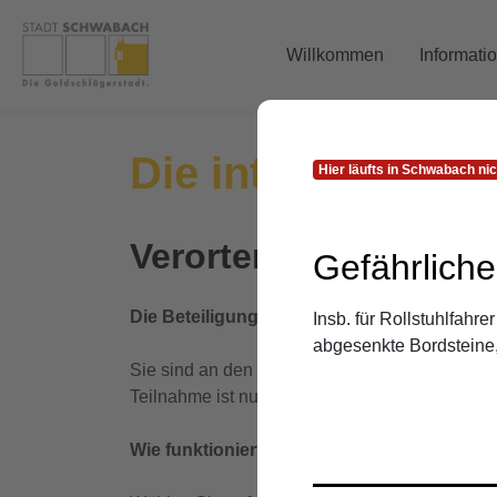
Willkommen
Informati
Die interaktive 
Hier läufts in Schwabach nich
Verorten Sie, was Sie
Gefährlich
Die Beteiligung ist nun beendet. Wir bedan
Insb. für Rollstuhlfahr
abgesenkte Bordsteine, 
Sie sind an den Ergebnissen der Beteiligung i
Teilnahme ist nur mit vorheriger Anmeldung m
Wie funktioniert die Karte genau?