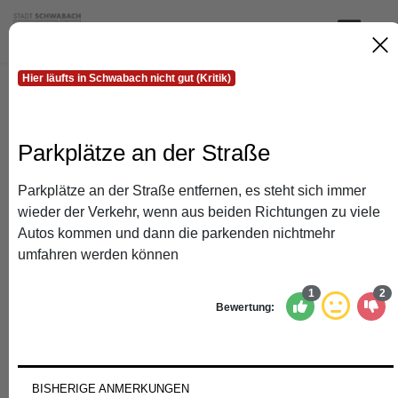
MEN
Hier läufts in Schwabach nicht gut (Kritik)
Die interaktive Karte zum
Mitmachen
Parkplätze an der Straße
Verorten Sie, was Sie beschäftigt!
Parkplätze an der Straße entfernen, es steht sich immer
wieder der Verkehr, wenn aus beiden Richtungen zu viele
Autos kommen und dann die parkenden nichtmehr
Die Beteiligung ist nun beendet. Wir bedanken uns für
umfahren werden können
Ihr Engagement! Die Erkenntnisse aus der
Mitmachkarte sind
hier
abrufbar.
1
2
Bewertung:
Sie sind an den Ergebnissen der Beteiligung interessiert?
Im Rahmen der Zukunftskonferenz werden die Ergebnisse
der Mitmachkarte präsentiert. Die Teilnahme ist nur mit
vorheriger Anmeldung möglich. Die Anmeldung ist nun
BISHERIGE ANMERKUNGEN