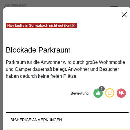
MEN
Hier läufts in Schwabach nicht gut (Kritik)
Die interaktive Karte zum
Mitmachen
Blockade Parkraum
Verorten Sie, was Sie beschäftigt!
Parkraum für die Anwohner wird durch große Wohnmobile
und Camper dauerhaft belegt. Anwohner und Besucher
haben dadurch keine freien Plätze.
Die Beteiligung ist nun beendet. Wir bedanken uns für
Ihr Engagement! Die Erkenntnisse aus der
1
Mitmachkarte sind
hier
abrufbar.
Bewertung:
Sie sind an den Ergebnissen der Beteiligung interessiert?
Im Rahmen der Zukunftskonferenz werden die Ergebnisse
der Mitmachkarte präsentiert. Die Teilnahme ist nur mit
BISHERIGE ANMERKUNGEN
vorheriger Anmeldung möglich. Die Anmeldung ist nun