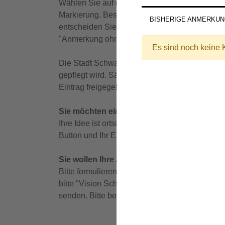
Wählen Sie auf der Mitmachkarte mit der Maus d
Markierung. Bestätigen Sie rechts, wenn Ihre Ma
BISHERIGE ANMERKU
entscheiden Sie sich für "Lob" oder "Kritik".
"Anmerkung ohne Ort" und vermerken Ihr Lob od
Es sind noch keine
Die Stadt Schwabach und die CIMA Beratung
gepflegt wird. Sämtliche Eingaben werden dah
Eintrag freigegeben und erscheint als Punkt au
Sie möchten einen Vorsc
hlag ohne konkre
Ihre Idee ist ortsübergreifend, betrifft viele S
Button und Ihr Eintrag wird direkt an uns gesen
Sie wollen Ihre Anregungen in Papierform 
Bitte formulieren Sie Ihr Lob/Ihre Kritik in K
bitte "Vision Schwabach 2040" auf oder im Bri
senden. Bitte beachten Sie, dass wir lange Au