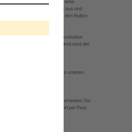
en Sie darauf und setzen Sie so eine
n Sie die erforderlichen Angaben aus und
Ortsbezug klicken Sie bitte auf den Button
messener Umgang in der Kommunikation
 Nettikette geprüft. Anschließend wird der
arte? Nutzen Sie hierfür bitte den unteren
nigsplatz 1, 91126 Schwabach. Vermerken Sie
n oder ihn ausreichend frankiert per Post