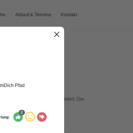
che
Ablauf & Termine
Kontakt
achkarte sind
hier
abrufbar.
immDich Pfad
nisse der Mitmachkarte präsentiert. Die
2
tung: