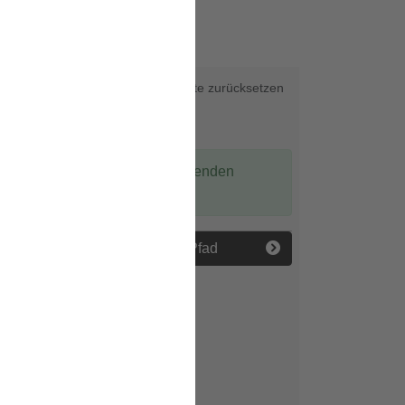
ch!
Karte zurücksetzen
Interaktive Karte
Es gibt einen passenden
Eintrag.
TrimmDich Pfad