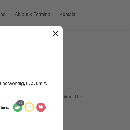
che
Ablauf & Termine
Kontakt
achkarte sind
hier
abrufbar.
 notwendig, u. a. um z.
nisse der Mitmachkarte präsentiert. Die
11
tung: