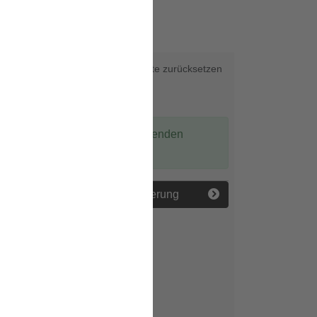
ch!
Karte zurücksetzen
Interaktive Karte
Es gibt einen passenden
Eintrag.
Fußgängerquerung