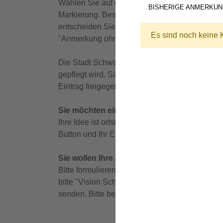
Wählen Sie auf der Mitmachkarte mit der Maus d
BISHERIGE ANMERKU
Markierung. Bestätigen Sie rechts, wenn Ihre Ma
entscheiden Sie sich für "Lob" oder "Kritik".
Es sind noch keine
"Anmerkung ohne Ort" und vermerken Ihr Lob od
Die Stadt Schwabach und die CIMA Beratung
gepflegt wird. Sämtliche Eingaben werden dah
Eintrag freigegeben und erscheint als Punkt au
Sie möchten einen Vorsc
hlag ohne konkre
Ihre Idee ist ortsübergreifend, betrifft viele S
Button und Ihr Eintrag wird direkt an uns gesen
Sie wollen Ihre Anregungen in Papierform 
Bitte formulieren Sie Ihr Lob/Ihre Kritik in K
bitte "Vision Schwabach 2040" auf oder im Bri
senden. Bitte beachten Sie, dass wir lange Au