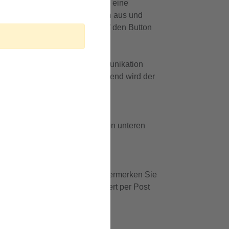
en Sie darauf und setzen Sie so eine
n Sie die erforderlichen Angaben aus und
Ortsbezug klicken Sie bitte auf den Button
messener Umgang in der Kommunikation
 Nettikette geprüft. Anschließend wird der
arte? Nutzen Sie hierfür bitte den unteren
nigsplatz 1, 91126 Schwabach. Vermerken Sie
n oder ihn ausreichend frankiert per Post